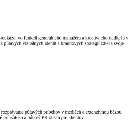
eukázal vo funkcii generálneho manažéra a kreatívneho riaditeľa v
pútavých vizuálnych identít a brandových stratégií zdieľa svoje
re rozprávanie pútavých príbehov v médiách a extenzívnou bázou
príležitosti a pútavý PR obsah pre klientov.