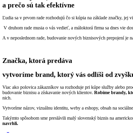
a prečo sú tak efektívne
Ľudia sa v prvom rade rozhodujú čo si kúpia na základe značky, jej vi
V druhom rade musia o vás vedieť, a máloktorá firma sa dnes vie dos
A v neposlednom rade, budovanie nových biznisových prepojení je na
Značka, ktorá predáva
vytvoríme brand, ktorý vás odlíši od zvyš
Viac ako polovica zákazníkov sa rozhoduje pri kúpe služby alebo pr
budovanie biznisu a získavanie nových klientov.
Robíme brandy, kto
nich.
Vytvoríme názov, vizuálnu identitu, weby a eshopy, obsah na sociálne
Takýmto spôsobom sme preslávili malý slovenský biznis na americko
navrhli.