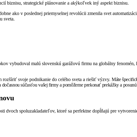
cií biznisu, strategické plánovanie a akýkoľvek iný aspekt biznisu.
obne ako v poslednej priemyselnej revolúcii zmenila svet automatizácia
u sveta.
okov vybudoval malú slovenskú garážovú firmu na globálny fenomén, k
ozšíriť svoje podnikanie do celého sveta a riešiť výzvy.
Máte špecific
sa dočasnou súčasťou vašej firmy a pomôžeme prekonať prekážky a posunúť 
onovu
i dvoch spoluzakladateľov, ktoré sa perfektne dopĺňajú pre vytvoreni