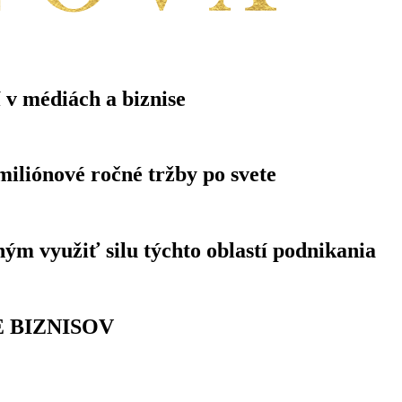
v médiách a biznise
miliónové ročné tržby po svete
 využiť silu týchto oblastí podnikania
E BIZNISOV