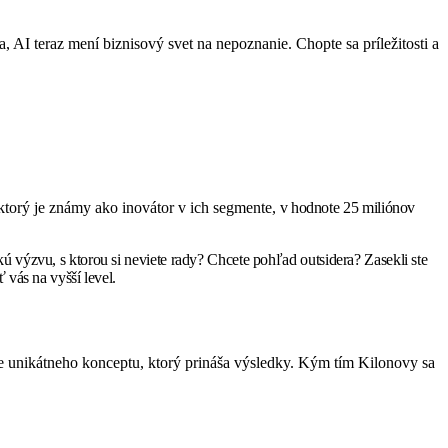
, AI teraz mení biznisový svet na nepoznanie. Chopte sa príležitosti a
torý je známy ako inovátor v ich segmente,
v hodnote 25 miliónov
kú výzvu, s ktorou si neviete rady? Chcete pohľad outsidera? Zasekli ste
vás na vyšší level.
e unikátneho konceptu, ktorý prináša výsledky. Kým tím Kilonovy sa