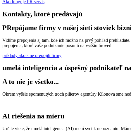
Ako funguje PR servis
Kontakty, ktoré predávajú
PRepájame firmy v našej sieti stoviek bizn
Vidíme prepojenia aj tam, kde ich možno na prvý pohľad prehliadate.
prepojenia, ktoré vaše podnikanie posunú na vyššiu úroveň.
príklady ako sme prepojili firmy
umelá inteligencia a úspešný podnikateľ 
A to nie je všetko...
Okrem vyšśie spomenutých troch pilierov agentúry Kilonova sme nedáv
AI riešenia na mieru
Určite viete, že umelá inteligencia (AI) mení svet k nepoznaniu. Máme 