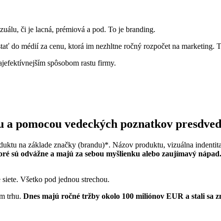
zuálu, či je lacná, prémiová a pod. To je branding.
tať do médií za cenu, ktorá im nezhltne ročný rozpočet na marketing. 
jefektívnejším spôsobom rastu firmy.
ku a pomocou vedeckých poznatkov presdvedčí
oduktu na základe značky (brandu)*. Názov produktu, vizuálna indent
ré sú odvážne a majú za sebou myšlienku alebo zaujímavý nápad
 siete. Všetko pod jednou strechou.
m trhu.
Dnes majú ročné tržby okolo 100 miliónov EUR a stali sa