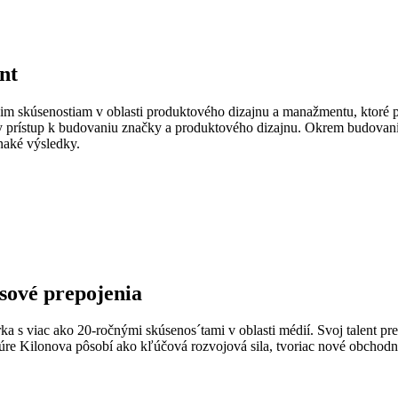
nt
im skúsenostiam v oblasti produktového dizajnu a manažmentu, ktoré pr
y prístup k budovaniu značky a produktového dizajnu. Okrem budovania 
aké výsledky.
isové prepojenia
a s viac ako 20-ročnými skúsenos´tami v oblasti médií. Svoj talent p
e Kilonova pôsobí ako kľúčová rozvojová sila, tvoriac nové obchodné 