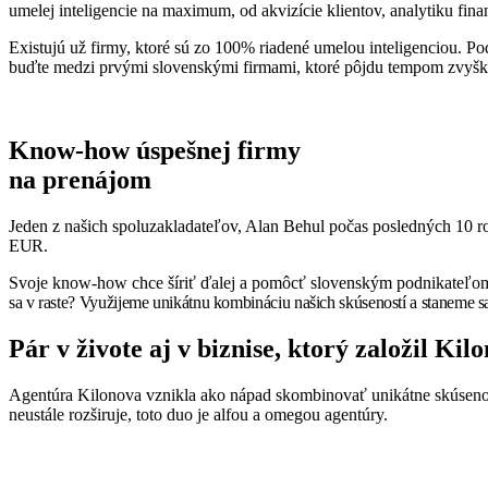
umelej inteligencie na maximum, od akvizície klientov, analytiku finan
Existujú už firmy, ktoré sú zo 100% riadené umelou inteligenciou. Pod
buďte medzi prvými slovenskými firmami, ktoré pôjdu tempom zvyšk
Know-how úspešnej firmy
na prenájom
Jeden z našich spoluzakladateľov, Alan Behul počas posledných 10 r
EUR.
Svoje know-how chce šíriť ďalej a pomôcť slovenským podnikateľom r
sa v raste? Využijeme unikátnu kombináciu našich skúseností a staneme 
Pár v živote aj v biznise, ktorý založil Kil
Agentúra Kilonova vznikla ako nápad skombinovať unikátne skúsenost
neustále rozširuje, toto duo je alfou a omegou agentúry.