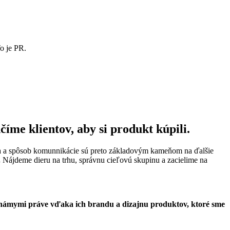
To je PR.
me klientov, aby si produkt kúpili.
ita a spôsob komunnikácie sú preto základovým kameňom na ďalšie
.
Nájdeme dieru na trhu, správnu cieľovú skupinu a zacielime na
 známymi práve vďaka ich brandu a dizajnu produktov, ktoré sme