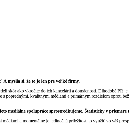
 A myslia si, že to je len pre veľké firmy.
vedeli skôr ako vkročíte do ich kancelárií a domácností. Dlhodobé PR j
e s poprednými, kvalitnými médiami a primárnym rozdielom oproti be
 tieto mediálne spolupráce sprostredkujeme. Štatisticky v priemere
i médiami a momentálne je jedinečná príležitosť to využiť vo váš prosp