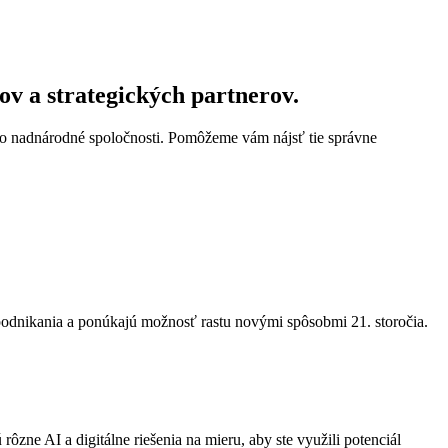
ov a strategických partnerov.
 po nadnárodné spoločnosti. Pomôžeme vám nájsť tie správne
 podnikania a ponúkajú možnosť rastu novými spôsobmi 21. storočia.
rôzne AI a digitálne riešenia na mieru, aby ste využili potenciál